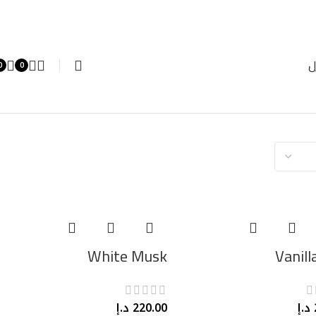
ل
0
0
White Musk
Vanill
د.إ
220.00
د.إ