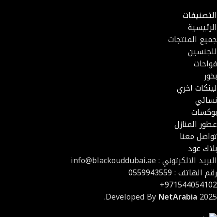
التصنيفات
الرئيسية
جميع المنتجات
للجنسين
فواحات
بخور
لينكات اخري
نسائي
بوكسات
عطور المنازل
تواصل معنا
بلاك عود
البريد الالكرتوني : info@blackouddubai.ae
رقم الهاتف : 0559943559
971544054102+
Developed By
NetArabia
2025.