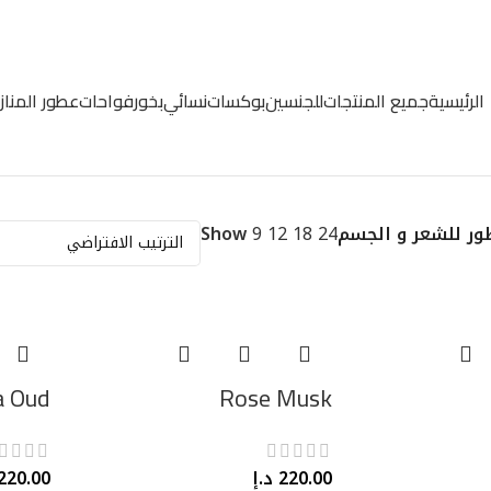
الرئيسية
جميع المنتجات
للجنسين
بوكسات
نسائي
بخور
فواحات
عطور المناز
ور للشعر و الجسم
24
18
12
9
Show
a Oud
Rose Musk
220.00
د.إ
220.00